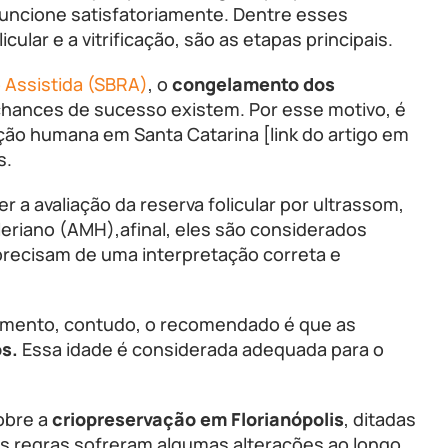
funcione satisfatoriamente. Dentre esses
licular e a vitrificação, são as etapas principais.
 Assistida (SBRA)
, o
congelamento dos
 chances de sucesso existem. Por esse motivo, é
ão humana em Santa Catarina [link do artigo em
s.
r a avaliação da reserva folicular por ultrassom,
riano (AMH),afinal, eles são considerados
precisam de uma interpretação correta e
tamento, contudo, o recomendado é que as
os.
Essa idade é considerada adequada para o
obre a
criopreservação em Florianópolis
, ditadas
as regras sofreram algumas alterações ao longo