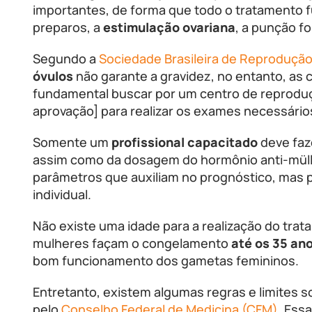
importantes, de forma que todo o tratamento 
preparos, a
estimulação ovariana
, a punção fo
Segundo a
Sociedade Brasileira de Reprodução
óvulos
não garante a gravidez, no entanto, as
fundamental buscar por um centro de reproduç
aprovação] para realizar os exames necessário
Somente um
profissional capacitado
deve faze
assim como da dosagem do hormônio anti-mülle
parâmetros que auxiliam no prognóstico, mas 
individual.
Não existe uma idade para a realização do tra
mulheres façam o congelamento
até os 35 an
bom funcionamento dos gametas femininos.
Entretanto, existem algumas regras e limites s
pelo
Conselho Federal de Medicina (CFM)
. Ess