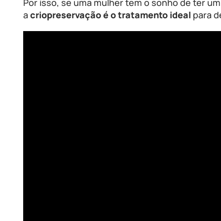
Por isso, se uma mulher tem o sonho de ter um
a
criopreservação é o tratamento ideal
para de