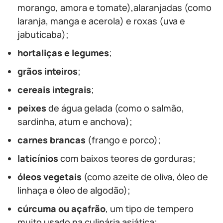
morango, amora e tomate),alaranjadas (como
laranja, manga e acerola) e roxas (uva e
jabuticaba);
hortaliças e legumes
;
grãos inteiros
;
cereais integrais
;
peixes
de água gelada (como o salmão,
sardinha, atum e anchova);
carnes brancas
(frango e porco);
laticínios
com baixos teores de gorduras;
óleos vegetais
(como azeite de oliva, óleo de
linhaça e óleo de algodão);
cúrcuma ou açafrão
, um tipo de tempero
muito usado na culinária asiática;