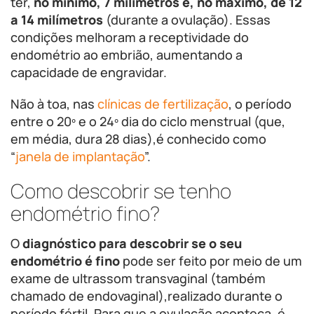
ter,
no mínimo, 7 milímetros e, no máximo, de 12
a 14 milímetros
(durante a ovulação). Essas
condições melhoram a receptividade do
endométrio ao embrião, aumentando a
capacidade de engravidar.
Não à toa, nas
clínicas de fertilização
, o período
entre o 20º e o 24º dia do ciclo menstrual (que,
em média, dura 28 dias),é conhecido como
“
janela de implantação
”.
Como descobrir se tenho
endométrio fino?
O
diagnóstico para descobrir se o seu
endométrio é fino
pode ser feito por meio de um
exame de ultrassom transvaginal (também
chamado de endovaginal),realizado durante o
período fértil. Para que a ovulação aconteça, é