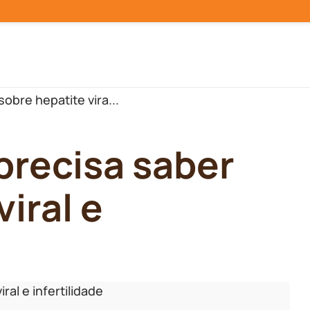
obre hepatite vira...
precisa saber
iral e