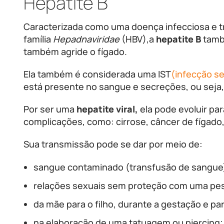
Hepatite B
Caracterizada como uma doença infecciosa e tr
família
Hepadnaviridae
(HBV),a
hepatite B
tamb
também agride o fígado.
Ela também é considerada uma IST
(infecção s
está presente no sangue e secreções, ou seja
Por ser uma
hepatite viral,
ela pode evoluir pa
complicações, como: cirrose, câncer de fígado
Sua transmissão pode se dar por meio de:
sangue contaminado (transfusão de sangue
relações sexuais sem proteção com uma pes
da mãe para o filho, durante a gestação e par
na elaboração de uma tatuagem ou piercing;