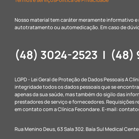
Termos e serviços
Política de Privacidade
Nosso material tem caráter meramente informativo e n
autotratamento ou automedicação. Em caso de dúvid
(48) 3024-2523
|
(48)
LGPD - Lei Geral de Proteção de Dados Pessoais A Clí
integridade todos os dados pessoais que se encontr
apenas da sua saúde, mas também do sigilo das info
prestadores de serviço e fornecedores. Requisições r
em contato com a Clínica Fecondare. E-mail:
contato
Rua Menino Deus, 63 Sala 302. Baía Sul Medical Cente