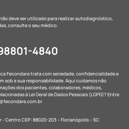
ão deve ser utilizado para realizar autodiagnóstico,
as, consulte o seu médico.
 98801-4840
nica Fecondare trata com seriedade, confidencialidade e
am sob a sua responsabilidade. Aqui cuidamos não
rmações dos pacientes, colaboradores, médicos,
elacionadas à Lei Geral de Dados Pessoais (LGPD)? Entre
@fecondare.com.br
r - Centro CEP: 88020-203 – Florianópolis – SC