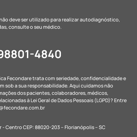
ão deve ser utilizado para realizar autodiagnóstico,
as, consulte o seu médico.
 98801-4840
nica Fecondare trata com seriedade, confidencialidade e
am sob a sua responsabilidade. Aqui cuidamos não
rmações dos pacientes, colaboradores, médicos,
elacionadas à Lei Geral de Dados Pessoais (LGPD)? Entre
@fecondare.com.br
r - Centro CEP: 88020-203 – Florianópolis – SC