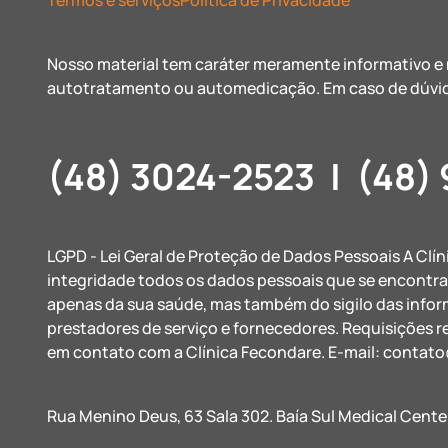
Termos e serviços
Política de Privacidade
Nosso material tem caráter meramente informativo e n
autotratamento ou automedicação. Em caso de dúvid
(48) 3024-2523
|
(48)
LGPD - Lei Geral de Proteção de Dados Pessoais A Clí
integridade todos os dados pessoais que se encontr
apenas da sua saúde, mas também do sigilo das info
prestadores de serviço e fornecedores. Requisições r
em contato com a Clínica Fecondare. E-mail:
contato
Rua Menino Deus, 63 Sala 302. Baía Sul Medical Cente