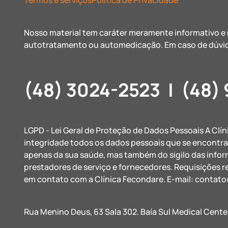
Termos e serviços
Política de Privacidade
Nosso material tem caráter meramente informativo e n
autotratamento ou automedicação. Em caso de dúvid
(48) 3024-2523
|
(48)
LGPD - Lei Geral de Proteção de Dados Pessoais A Clí
integridade todos os dados pessoais que se encontr
apenas da sua saúde, mas também do sigilo das info
prestadores de serviço e fornecedores. Requisições r
em contato com a Clínica Fecondare. E-mail:
contato
Rua Menino Deus, 63 Sala 302. Baía Sul Medical Cente