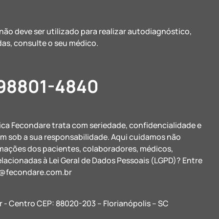
ão deve ser utilizado para realizar autodiagnóstico,
as, consulte o seu médico.
 98801-4840
nica Fecondare trata com seriedade, confidencialidade e
am sob a sua responsabilidade. Aqui cuidamos não
rmações dos pacientes, colaboradores, médicos,
elacionadas à Lei Geral de Dados Pessoais (LGPD)? Entre
@fecondare.com.br
r - Centro CEP: 88020-203 – Florianópolis – SC