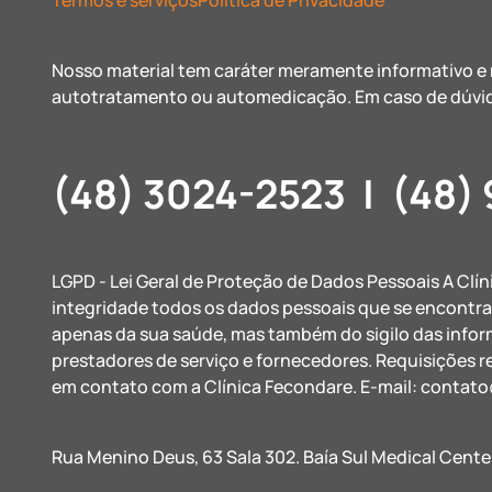
Termos e serviços
Política de Privacidade
Nosso material tem caráter meramente informativo e n
autotratamento ou automedicação. Em caso de dúvid
(48) 3024-2523
|
(48)
LGPD - Lei Geral de Proteção de Dados Pessoais A Clí
integridade todos os dados pessoais que se encontr
apenas da sua saúde, mas também do sigilo das info
prestadores de serviço e fornecedores. Requisições r
em contato com a Clínica Fecondare. E-mail:
contato
Rua Menino Deus, 63 Sala 302. Baía Sul Medical Cente