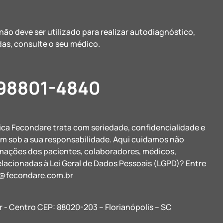
ão deve ser utilizado para realizar autodiagnóstico,
as, consulte o seu médico.
 98801-4840
nica Fecondare trata com seriedade, confidencialidade e
am sob a sua responsabilidade. Aqui cuidamos não
rmações dos pacientes, colaboradores, médicos,
elacionadas à Lei Geral de Dados Pessoais (LGPD)? Entre
@fecondare.com.br
r - Centro CEP: 88020-203 – Florianópolis – SC