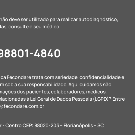
ão deve ser utilizado para realizar autodiagnóstico,
as, consulte o seu médico.
 98801-4840
nica Fecondare trata com seriedade, confidencialidade e
am sob a sua responsabilidade. Aqui cuidamos não
rmações dos pacientes, colaboradores, médicos,
elacionadas à Lei Geral de Dados Pessoais (LGPD)? Entre
@fecondare.com.br
r - Centro CEP: 88020-203 – Florianópolis – SC