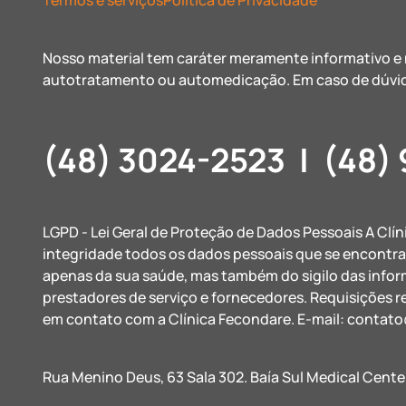
Termos e serviços
Política de Privacidade
Nosso material tem caráter meramente informativo e n
autotratamento ou automedicação. Em caso de dúvid
(48) 3024-2523
|
(48)
LGPD - Lei Geral de Proteção de Dados Pessoais A Clí
integridade todos os dados pessoais que se encontr
apenas da sua saúde, mas também do sigilo das info
prestadores de serviço e fornecedores. Requisições r
em contato com a Clínica Fecondare. E-mail:
contato
Rua Menino Deus, 63 Sala 302. Baía Sul Medical Cente