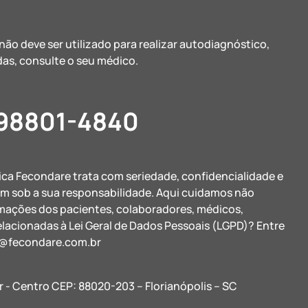
ão deve ser utilizado para realizar autodiagnóstico,
as, consulte o seu médico.
 98801-4840
nica Fecondare trata com seriedade, confidencialidade e
am sob a sua responsabilidade. Aqui cuidamos não
rmações dos pacientes, colaboradores, médicos,
elacionadas à Lei Geral de Dados Pessoais (LGPD)? Entre
@fecondare.com.br
r - Centro CEP: 88020-203 – Florianópolis – SC