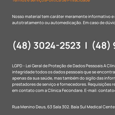
Termos e serviços
Política de Privacidade
Nosso material tem caráter meramente informativo e n
autotratamento ou automedicação. Em caso de dúvid
(48) 3024-2523
|
(48)
LGPD - Lei Geral de Proteção de Dados Pessoais A Clí
integridade todos os dados pessoais que se encontr
apenas da sua saúde, mas também do sigilo das info
prestadores de serviço e fornecedores. Requisições r
em contato com a Clínica Fecondare. E-mail:
contato
Rua Menino Deus, 63 Sala 302. Baía Sul Medical Cente